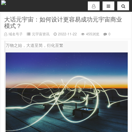
大话元宇宙：如何设计更容易成功元宇宙商业
模式？
域名号子
元宇宙资讯
2022-11-22
455浏览
0
万物之始，大道至简，衍化至繁