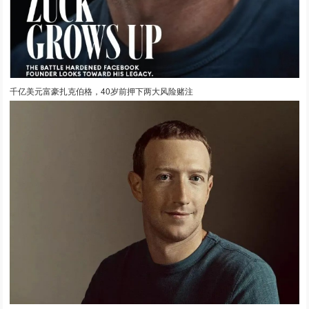
千亿美元富豪扎克伯格，40岁前押下两大风险赌注