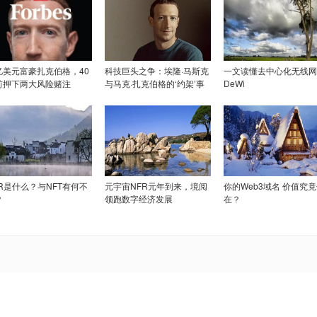
亿美元富豪扎克伯格，40
科技巨头之争：埃隆·马斯克
一文读懂去中心化无线网
前押下两大风险赌注
与马克·扎克伯格的‘约架’事
DeWi
件
FR是什么？与NFT有何不
元宇宙NFR元年到来，境阅
你的Web3域名 价值究
？
领跑数字经济发展
在？