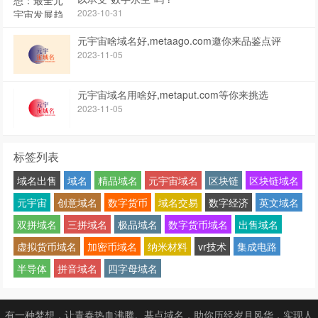
2023-10-31
元宇宙啥域名好,metaago.com邀你来品鉴点评
2023-11-05
元宇宙域名用啥好,metaput.com等你来挑选
2023-11-05
标签列表
域名出售
域名
精品域名
元宇宙域名
区块链
区块链域名
元宇宙
创意域名
数字货币
域名交易
数字经济
英文域名
双拼域名
三拼域名
极品域名
数字货币域名
出售域名
虚拟货币域名
加密币域名
纳米材料
vr技术
集成电路
半导体
拼音域名
四字母域名
有一种梦想，让青春热血沸腾。基点域名，助你历经岁月风华，实现人